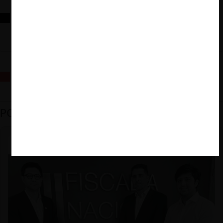
Reflexiones sobre las decisiones de la Comisión Antidistorsiones y
sus desafíos futuros
La fusión Paramount / Warner Bros: el viaje de un gigante
PODCAST DESTACADO