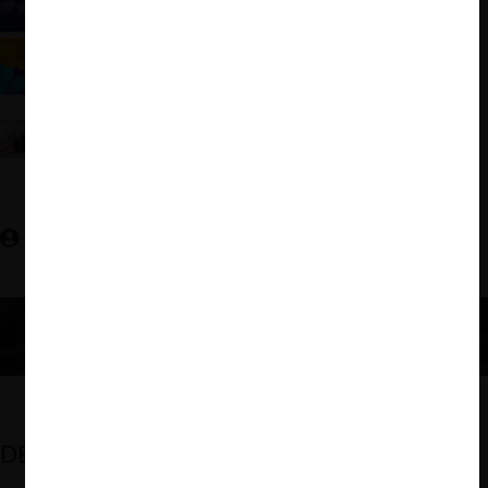
commerce: primeras impresiones
Hablando de “ecosistemas” en libre competencia
con Lianos y Jacobides
Hovenkamp y Motta: La importancia de entender el
self-preferencing y foreclosure para tratar con las
plataformas
Valentina Guedeney O.
DESTACADOS