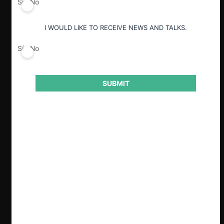
Sí
No
I WOULD LIKE TO RECEIVE NEWS AND TALKS.
ESP
ENG
Sí
No
SUBMIT
Clave
Se analiza la sentencia de la Corte Suprema
que terminó por acoger la demanda de
APROVAL en contra de NotCo, por actos de
competencia desleal relacionados a su
producto «Not Milk».