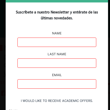
Suscríbete a nuestro Newsletter y entérate de las
últimas novedades.
NAME
Not more milk: Corte Suprema
pone fin a la pugna de
LAST NAME
competencia desleal entre NotCo
y APROVAL
EMAIL
17.06.2026
CeCo Chile
5 minutos
I WOULD LIKE TO RECEIVE ACADEMIC OFFERS.
Descargar
Guardar