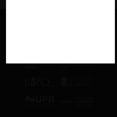
de Competencia Desleal, esto es, el aprovechamiento indebido de
reputación ajena a través de actos de confusión. Sobre esta, el
máximo tribunal señaló:
No puede estimarse que un bien primario como la leche
tenga reputación o buena fama en el sentido que la Ley
busca proteger, dado que no se encuentra asociada a un
nombre o signo distintivo que permita a los consumidores a
atribuirle algún origen empresarial sobre el cual puede
construirse y forjarse su reconocimiento.
Respecto de la segunda acusación, fundada en el artículo 4, letra
b) de la Ley de Competencia Desleal, que tipifica los
denominados “actos de engaño” y sanciona el uso de signos o la
difusión de hechos o aseveraciones, incorrectos o falsos, que
induzcan a error sobre un producto y sus características, la Corte
Suprema la abordó del siguiente modo:
Que, quedó acreditado que NotCo difundió hechos
aseveraciones incorrectas o inexactas al designar su
elaboración con la palabra “milk”, y que el uso de “not”, no