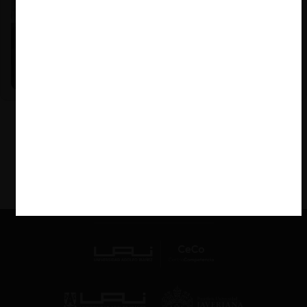
Nicole Nehme Z. |
12.11.2025
El arte del Derecho y el traspaso de los legados (con
Nicole Nehme)
VER MÁS PODCAST