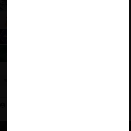
El rol de la competencia en la recuperación
económica: Día de la Competencia OCDE 2021
Empresas privadas y públicas y la neutralidad
competitiva: los consejos de la OCDE
Killer Acquisitions y posibles propuestas: Día de la
Competencia OCDE 2021
Sustentabilidad y Competencia: Día de la
Competencia OCDE 2021
#INTE
#OCDE
#COMPLIANCE
CeCo