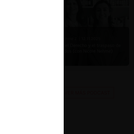
 (DL
o 92° de
abuso de
018;
iii)
el
Nicole Nehme Z. |
12.11.2025
ntencia
El arte del Derecho y el traspaso de
3 de
los legados (con Nicole Nehme)
e 2025,
 124° de
locking
.
clara y
VER MÁS PODCAST
lidad en
o es de