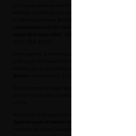
En la causa ahora en análisis (caso Bullileo), en la reclamac
estándar probatorio solo se circunscribía a los casos de col
Y, sobre el particular,
la Corte Suprema declaró que la discu
preponderancia de los medios probatorios, resultaba “estéri
reglas de la sana critica
” (
Caso Bullileo:
considerando 4° de 
N°47.269-2024).
Dicho aquello, la sentencia precisó que los hechos deben s
a las reglas de la sana crítica. Lo que se traduce en que es
exigidos por la sana crítica: considerando las reglas de la l
Bullileo:
considerandos 3° y 7° de la sentencia de reclam
De esta forma,
el riesgo de una aplicación sujeta al concep
un espectro mayor a la arbitrariedad jurisdiccional, es ami
critica
.
Así, en esta línea jurisprudencial, hasta donde tenemos cono
Suprema acota el inasible estándar de la “prueba clara y c
configura un avance ciudadano en el ámbito de la certeza ju