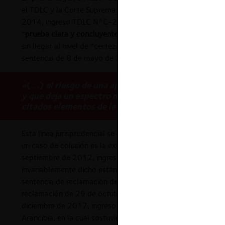
el TDLC y la Corte Suprema han integrado este vacío legal (
2014, ingreso TDLC N°C-248-2013). Así, por ejemplo, en 
“
prueba clara y concluyente
” o “prueba clara y convincente
sin llegar al nivel de “certeza más allá de toda duda razona
sentencia de 8 de mayo de 2014, ingreso TDLC N°C-234
«
(…)
el riesgo de una aplicación sujeta al concept
y que deja un espectro mayor a la arbitrariedad juri
citados elementos de la sana critica».
Esta línea jurisprudencial se advierte en el
Caso Farmacias
.
un caso de colusión es la existencia de una “prueba clara 
septiembre de 2012, ingreso CS N°2.578-2012). Desde aque
invariablemente dicho estándar probatorio a los casos de 
sentencia de reclamación de 29 de enero de 2015, ingres
reclamación de 29 de octubre de 2015, ingreso CS N°27.1
diciembre de 2017, ingreso TDLC N°C-299-2015), que adici
Arancibia, en la cual sostuvieron que el estándar aplicable