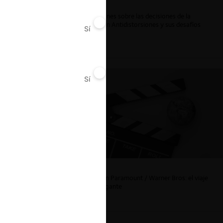
Reflexiones sobre las decisiones de la
Comisión Antidistorsiones y sus desafíos
Sí
No
futuros
Sí
No
La fusión Paramount / Warner Bros: el viaje
de un gigante
Chile