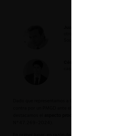
Juan Ignacio Correa A.
Abogado de l
otro lado (Plaza Janés, 2005), Devo
Social y Convención Constituyente 2
César Alarcón G.
Abogado de la Uni
casa de estudios, asociado en Corre
Dado que representamos a Chilquinta y LuzParral, empresas 
contra por un PMGD ante el Tribunal de Defensa de la Libr
destacamos el
aspecto procesal
que también fundamentó e
N°47.269-2024).
En primer lugar, en razón de que en materia de libre compe