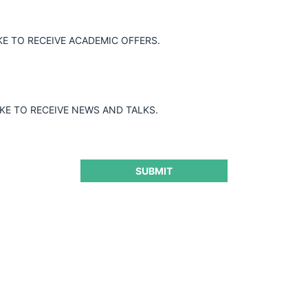
KE TO RECEIVE ACADEMIC OFFERS.
IKE TO RECEIVE NEWS AND TALKS.
SUBMIT
nte debe reconducirse a la
al caso Bullileo
CeCo 