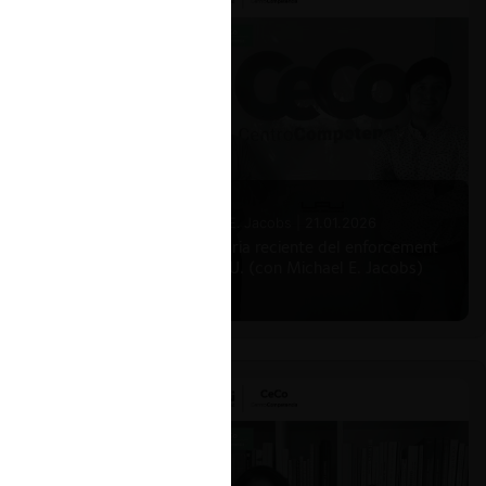
unio de
como
ión, pero
 de la
abierta
s
Michael E. Jacobs |
21.01.2026
La historia reciente del enforcement
en EE.UU. (con Michael E. Jacobs)
ncionar
de 7 de
ncia de
 28 de
a