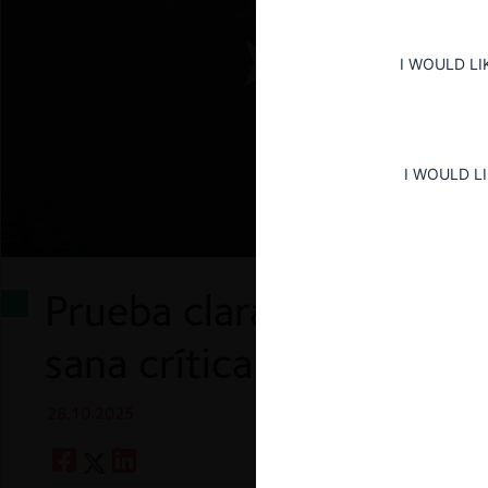
I WOULD LI
I WOULD L
Prueba clara y concluye
sana crítica: comentario 
28.10.2025