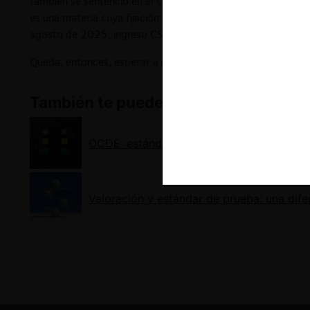
también se sentenció en el Caso Bullileo, “el nivel de certe
es una materia cuya fijación corresponde al legislador” (
Cas
agosto de 2025, ingreso CS N°47.269-2024).
Queda, entonces, esperar a que una futura reforma devele l
También te puede interesar
OCDE: estándar y carga de la prueba en c
Valoración y estándar de prueba: una dif