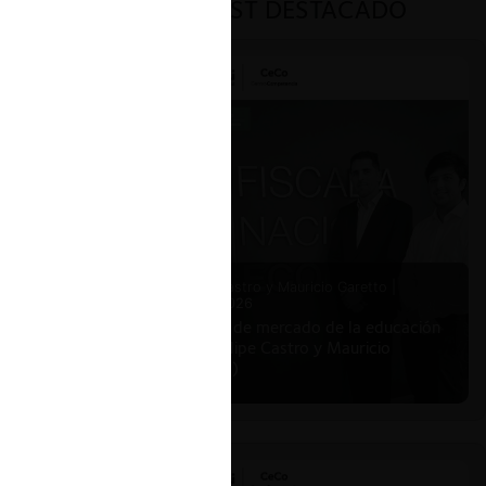
PODCAST DESTACADO
ar
las Al
ón
sma
Felipe Castro y Mauricio Garetto |
24.06.2026
Estudio de mercado de la educación
(con Felipe Castro y Mauricio
ta en su
Garetto)
021 y CS
licable
,