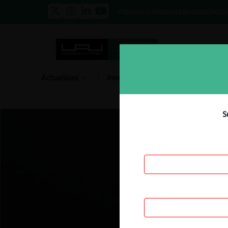
PRENSA
EVENTOS
GALERÍA
NOSOTROS
E
Actualidad
Investigación
Diálogo
S