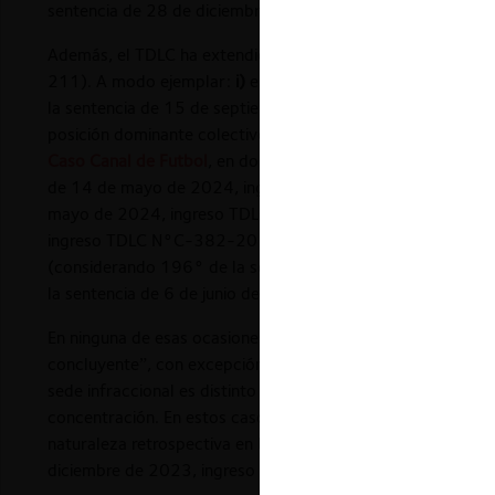
sentencia de 28 de diciembre de 2017, ingreso TDLC N°
Además, el TDLC ha extendido la aplicación de dicha pauta a c
211). A modo ejemplar:
i)
el
Caso Telefónica
, en que se de
la sentencia de 15 de septiembre de 2016, ingreso TDL
posición dominante colectivo (considerando 185° de la 
Caso Canal de Futbol
, en donde se condenó a CDF también 
de 14 de mayo de 2024, ingreso TDLC N°C-411-2020);
mayo de 2024, ingreso TDLC N°C-439-2022) y el
Caso E
ingreso TDLC N°C-382-2019), ambos relacionados a denunc
(considerando 196° de la sentencia de 14 de abril de 2
la sentencia de 6 de junio de 2025, ingreso TDLC N°C-436
En ninguna de esas ocasiones se explicaron las razones fun
concluyente”, con excepción del
Caso Bancos
. En este últ
sede infraccional es distinto y menos especulativo que el pr
concentración. En estos casos, a diferencia de un análisis 
naturaleza retrospectiva en base a prueba clara y convinc
diciembre de 2023, ingreso TDLC N°C-349-2018).