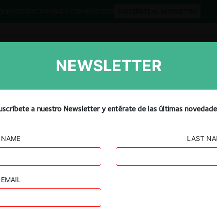
QUIPO
CONTACTO
PUBLICA CON NOSOTROS
SUSCRÍBETE AL NEWSLETTER
NEWSLETTER
Libros
Opinión
Podcast
uscríbete a nuestro Newsletter y entérate de las últimas novedade
NAME
LAST N
EMAIL