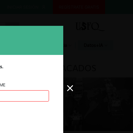
INICIAR SESIÓN
REGÍSTRATE GRATIS
Glosario
Jurisprudencia
Datos+IA
DESTACADOS
s.
AME