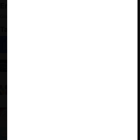
Enlaces Relacionados:
Global Competition Review: Rating Enforcement 2022.
Ver aquí
.
También te puede interesar
Agencias de competencia y el uso de
herramientas computacionales
Informe Deloitte 2020: Percepción sobre las
Autoridades Chilenas en materia de Libre
Competencia
Libre competencia en la Constitución: análisis
comparado en base al nivel de desarrollo de las
autoridades de competencia
OCDE: Cooperación internacional en libre
competencia y lecciones de otras áreas del
Derecho
Ranking GCR 2021: ¿Cómo les fue a las agencias
de competencia de la región?