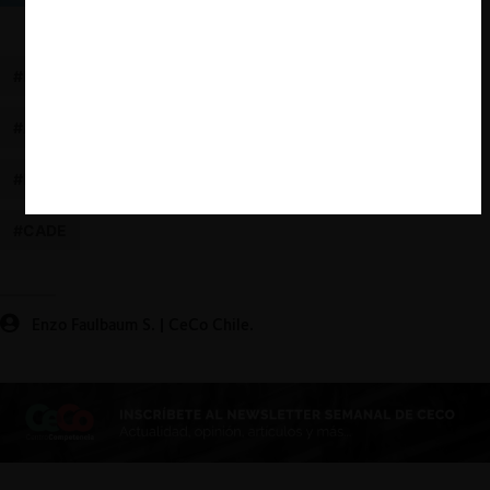
#INDECOPI
#COFECE
#GCR
#AUTORIDAD DE COMPETENCIA
#RATING ENFORCEMENT
#RANKING
#FNE
#CADE
Enzo Faulbaum S. | CeCo Chile.