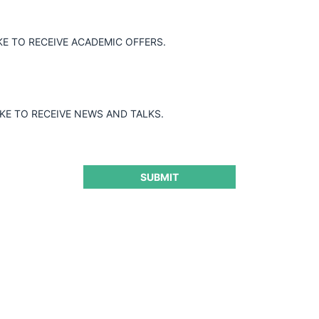
KE TO RECEIVE ACADEMIC OFFERS.
IKE TO RECEIVE NEWS AND TALKS.
SUBMIT
ano sobre competencia:
toridades con la crisis del