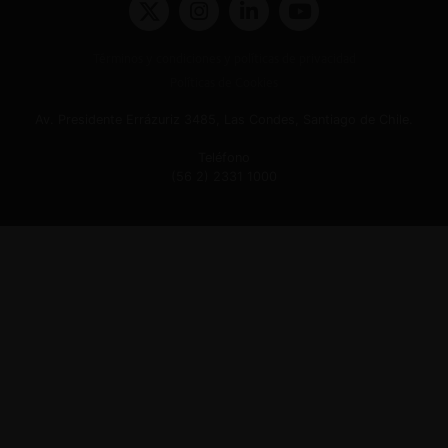
Términos y condiciones y políticas de privacidad
Políticas de Cookies
Av. Presidente Errázuriz 3485, Las Condes, Santiago de Chile.
Teléfono
(56 2) 2331 1000