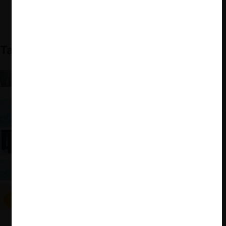
de cártel
También te puede interesar:
Completa Guía del Indecopi sobre indemnizaciones
de daños por infracciones a la competencia y el
guiño a los delatores
Evento Zoom: Indemnización a consumidores por
casos de colusión
ForoCompetencia: Las claves del boom de las
acciones de daños en España
Indemnización a consumidores por casos de
colusión: los análisis y debates entre los expertos
TDLC aprueba avenimiento entre empresas de
criptoactivos y Banco BCI