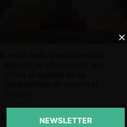
Descifrando la naturaleza del
importe de subsanación: una
crítica al régimen de los
compromisos de cese en el
Ecuador
19.10.2022
CeCo Ecuador
13 minutos
NEWSLETTER