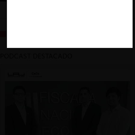
sus desafíos futuros
La fusión Paramount / Warner Bros: el viaje de un gigante
PODCAST DESTACADO