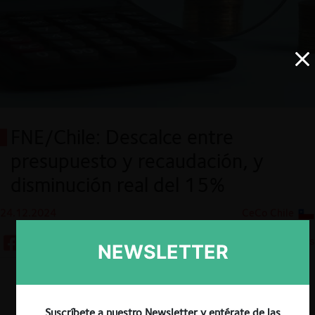
FNE/Chile: Descalce entre
presupuesto y recaudación, y
disminución real del 15%
24.12.2024
CeCo Chile
8 minutos
NEWSLETTER
Descargar
Guardar
Suscríbete a nuestro Newsletter y entérate de las