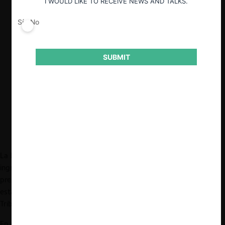
I WOULD LIKE TO RECEIVE NEWS AND TALKS.
año pasado.
Sí
No
El análisis de las multas obtenidas por la
FNE ante el TDLC y la Corte Suprema,
revela una recaudación importante, con
SUBMIT
hitos claves, como el
caso Pollos
y la
recaudación de 2020, con más de
132.000 UTA en multas confirmadas
por la Corte Suprema.
La Ley de Presupuestos, tramitada cada año, señala todos los
ingresos y egresos contemplados para los programas
presupuestarios del gobierno de turno y de las instituciones
estatales, incluida la Fiscalía Nacional Económica (FNE) y el
Tribunal de Defensa de la Libre Competencia (TDLC).
En este contexto, las reducciones presupuestarias que ha