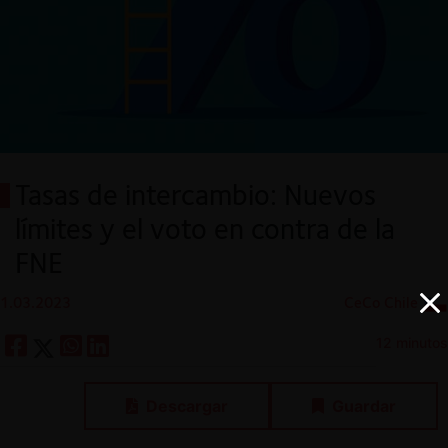
Tasas de intercambio: Nuevos
límites y el voto en contra de la
FNE
1.03.2023
CeCo Chile
12 minutos
Descargar
Guardar