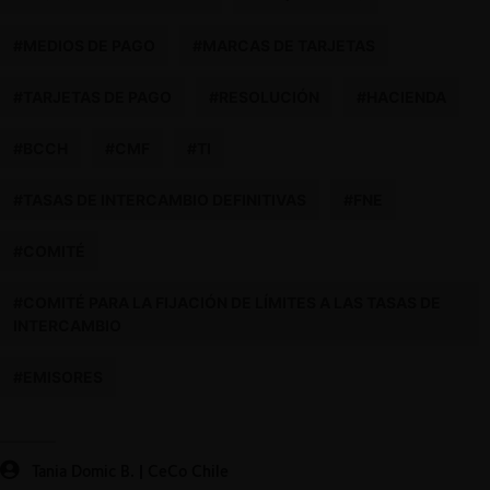
#MEDIOS DE PAGO
#MARCAS DE TARJETAS
#TARJETAS DE PAGO
#RESOLUCIÓN
#HACIENDA
#BCCH
#CMF
#TI
#TASAS DE INTERCAMBIO DEFINITIVAS
#FNE
#COMITÉ
#COMITÉ PARA LA FIJACIÓN DE LÍMITES A LAS TASAS DE
INTERCAMBIO
#EMISORES
Tania Domic B. | CeCo Chile