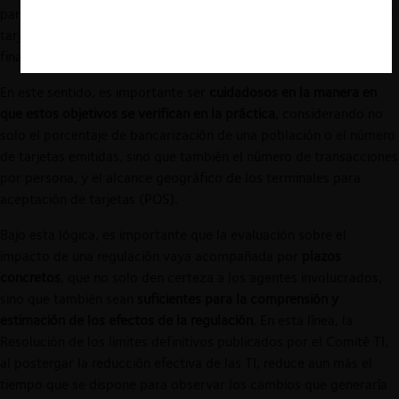
participan en este, en la dirección de asegurar que el mercado de
tarjetas sea competitivo, eficiente, y con fuerte penetración
financiera.
En este sentido, es importante ser
cuidadosos en la manera en
que estos objetivos se verifican en la práctica
, considerando no
solo el porcentaje de bancarización de una población o el número
de tarjetas emitidas, sino que también el número de transacciones
por persona, y el alcance geográfico de los terminales para
aceptación de tarjetas (POS).
Bajo esta lógica, es importante que la evaluación sobre el
impacto de una regulación vaya acompañada por
plazos
concretos
, que no solo den certeza a los agentes involucrados,
sino que también sean
suficientes para la comprensión y
estimación de los efectos de la regulación
. En esta línea, la
Resolución de los limites definitivos publicados por el Comité TI,
al postergar la reducción efectiva de las TI, reduce aun más el
tiempo que se dispone para observar los cambios que generaría