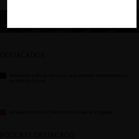
DESTACADOS
Reflexiones sobre las decisiones de la Comisión Antidistorsiones y
sus desafíos futuros
La fusión Paramount / Warner Bros: el viaje de un gigante
PODCAST DESTACADO