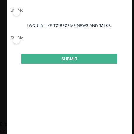
aprobó las bases de acuerdo
Sí
No
conciliatorio propuestas por el Sernac,
Conadecus y SMU.
I WOULD LIKE TO RECEIVE NEWS AND TALKS.
Las bases de conciliación utilizan la
doctrina cy près, estableciendo que el
Sí
No
pago de la compensación se hará a los
beneficiados por la pensión básica de
invalidez, por ser considerados
SUBMIT
consumidores hipervulnerables.
De este modo, el procedimiento terminó
respecto de SMU, continuando el juicio
solo contra Cencosud y Walmart.
El pasado 13 de noviembre, el
Tribunal de Defensa de la Libre
Competencia
(TDLC)
aprobó
las bases de conciliación propuestas