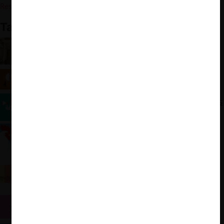
Resolución del TDLC que aprueba la conciliación
También te puede interesar
Caso Supermercados: Hub and Spoke y
Programas de Cumplimiento
Conciliación parcial por indemnización del “Caso
Pollos”: las preguntas e inquietudes pendientes
Especial Caso Pollos: Cobertura mediática de dos
grandes colusiones
Especial Caso Pollos: Colusión como “infracción
permanente”
Indemnización en Caso Supermercados: por qué la
Corte Suprema declaró inadmisible reclamación de
AGRECU
¿Cómo calcular el monto de las indemnizaciones
por colusión? El Caso Farmacias