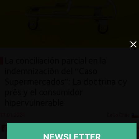
La conciliación parcial en la
indemnización del “Caso
Supermercados”: La doctrina cy
près y el consumidor
hipervulnerable
17.01.2024
CeCo Chile
8 min
NEWSLETTER