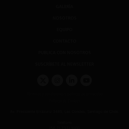
GALERÍA
NOSOTROS
EQUIPO
CONTACTO
PUBLICA CON NOSOTROS
SUSCRÍBETE AL NEWSLETTER
Términos y condiciones y políticas de privacidad
Políticas de Cookies
Av. Presidente Errázuriz 3485, Las Condes, Santiago de Chile.
Teléfono
(56 2) 2331 1000