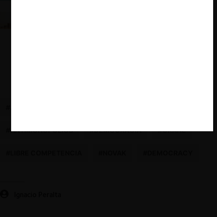
Escuelas de libre competencia a la luz de la
economía moderna: Chicago, Post-Chicago y
Neobrandesianos
#ANTIMONOPOLY
#ANTITRUST
#HISTORIA
#ANTIMONOPOLIOS
#DEMOCRACIA
#CRANE
#LIBRE COMPETENCIA
#NOVAK
#DEMOCRACY
Ignacio Peralta