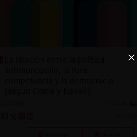
La relación entre la política
antimonopolio, la libre
competencia y la democracia
(según Crane y Novak)
28.02.2024
CeCo Chile
9 minutos
Descargar
Guardar