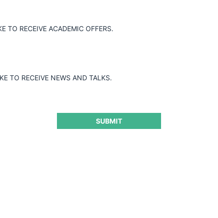
KE TO RECEIVE ACADEMIC OFFERS.
IKE TO RECEIVE NEWS AND TALKS.
SUBMIT
nsura? La investigación de
eta y Telegram
CeCo 