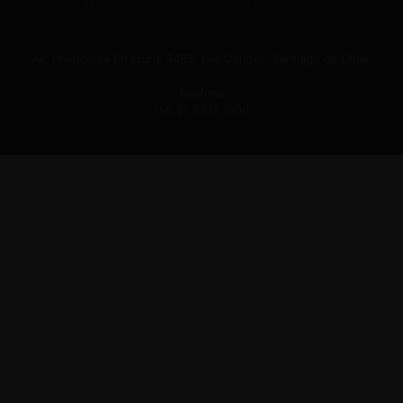
Términos y condiciones y políticas de privacidad
Políticas de Cookies
Av. Presidente Errázuriz 3485, Las Condes, Santiago de Chile.
Teléfono
(56 2) 2331 1000