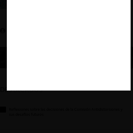
Apple y Google sobre el caso DOJ contra Apple?
(Promarket)
Bruno Nocera Q.
DESTACADOS
Reflexiones sobre las decisiones de la Comisión Antidistorsiones y
sus desafíos futuros