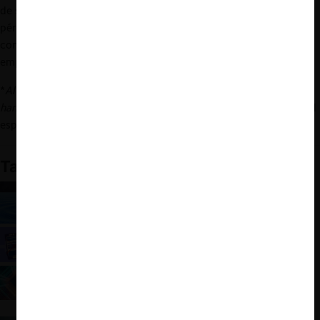
de sus ventas en el iPhone, los demandantes sugieren que una
pérdida de relevancia de este producto en el mercado tendría
consecuencias severas para el modelo de negocios de la
empresa.
*
Al momento de la redacción de esta nota, las demandadas no
han realizado comentarios sobre la demanda.
Las traducciones al
español de las citas de la demanda son del autor.
También te puede interesar
El consumo energético de los sistemas de
Inteligencia Artificial
Los pagos de exclusividad de Google Search
deben tener un tope (ProMarket)
Tecnología, IA y competencia: algunas reflexiones
e ideas de aplicación práctica
¿Qué revelan las demandas de Epic Games contra