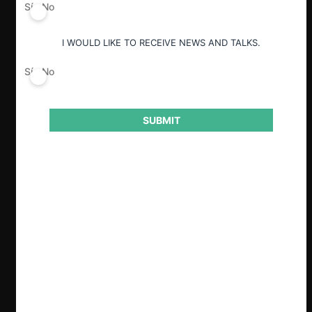
Sí
No
Según la demanda, el acuerdo exclusivo
de Apple y OpenAI aseguraría que miles
I WOULD LIKE TO RECEIVE NEWS AND TALKS.
de millones de
prompts
de usuarios de
iPhone pasen por ChatGPT, otorgándole
Sí
No
a esta empresa un acceso privilegiado a
datos y escala que sería imposible de
replicar por sus competidores (como
SUBMIT
Grok, de X.AI).
Al favorecer en el App Store a la
aplicación de OpenAI, Apple no solo
reforzaría su ecosistema, sino que
también limitaría la posibilidad de que las
“super apps” lleguen a los consumidores,
reduciendo su libertad de elección y
disminuyendo la innovación.