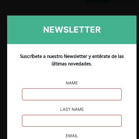
NEWSLETTER
Claves
Las asociaciones gremiales tienen el
Suscríbete a nuestro Newsletter y entérate de las
propósito de proteger los intereses de
últimas novedades.
sus miembros, pero, a menudo, al
agrupar a competidores, pueden llegar a
facilitar prácticas colusorias que
NAME
perjudican la competencia en la industria.
Se han documentado varias causas
contenciosas donde las asociaciones
LAST NAME
gremiales tuvieron un papel clave en la
coordinación y fiscalización de acuerdos
anticompetitivos, en la industria de
transporte y de la salud.
EMAIL