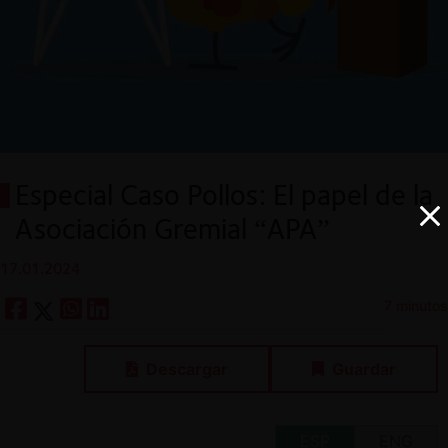
Especial Caso Pollos: El papel de la
Asociación Gremial “APA”
17.01.2024
7 minutos
Descargar
Guardar
ESP
ENG