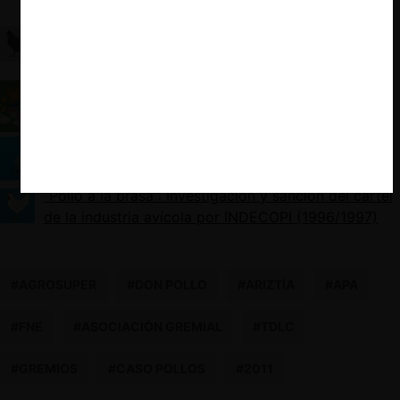
Especial Caso Pollos: El escrutinio judicial
“intermedio” entre la regla per se y la regla de la
razón
Especial Caso Pollos: La Doctrina de la Única
Unidad Económica
Especial Caso Pollos: el rol de las medidas
intrusivas y los cambios legislativos
“Pollo a la brasa”: Investigación y sanción del cartel
de la industria avícola por INDECOPI (1996/1997)
#AGROSUPER
#DON POLLO
#ARIZTÍA
#APA
#FNE
#ASOCIACIÓN GREMIAL
#TDLC
#GREMIOS
#CASO POLLOS
#2011