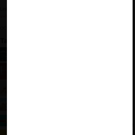
Link del evento:
https://www.youtube.com/watch?
v=XXP2jbffGRo
OCDE.
Competencia e inflación
(2022)
También te puede interesar:
Agencias de competencia bajo el yugo de las
cifras: el reciente informe de la OECD
Cuenta Pública FNE: necesidad de recursos y
debate constitucional
ForoCompetencia: Carteles en épocas de crisis,
inflación y mercados laborales
La guía de la CMA con los criterios para permitir
acuerdos entre empresas por el coronavirus
Los acuerdos lícitos entre competidores y su (falta
de) regulación bajo el ordenamiento jurídico chileno
Proyecto de ley busca dar luz verde a acuerdos