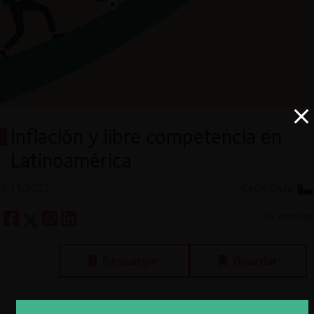
Inflación y libre competencia en
Latinoamérica
9.11.2022
CeCo Chile
15 minutos
Descargar
Guardar
ESP
ENG