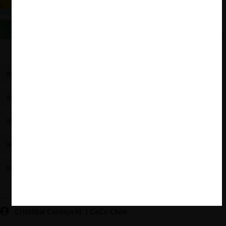
entre competidores por Covid-19
¿Cuánto tardan las investigaciones de la Fiscalía
Nacional Económica en materia de carteles? (2022)
#COLUSIÓN
#PRÁCTICAS ANTICOMPETITIVAS
#CHILE
#ACUERDOS DE COLABORACIÓN
#PRECIOS
#ABUSO DE POSICIÓN DOMINANTE
#FIJACIÓN DE PRECIOS
#ARGENTINA
#COLOMBIA
#FNE
#REGULACIÓN
#OCDE
#INFLACIÓN
Cristóbal Cornejo M. | CeCo Chile