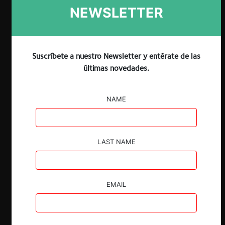
NEWSLETTER
Suscríbete a nuestro Newsletter y entérate de las
Claves
últimas novedades.
El 27 de octubre se desarrolló el
encuentro digital “Medidas contra la
NAME
inflación & libre competencia en
Latinoamérica”, organizado por DF SUD
en colaboración con Red
Procompetencia.
LAST NAME
En el evento participaron la economista
chilena Carolina Moreno, el abogado
colombiano Pablo Márquez y el
EMAIL
economista argentino Alejandro
Lombardi.
Los expositores presentaron sus visiones