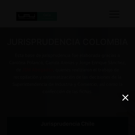
JURISPRUDENCIA COLOMBIA
Esta base de jurisprudencia fue elaborada gracias a
Carolina Polanco, Camila Arenas y Jorge Enrique Sánchez,
de
JSM Abogados
, quienes realizaron el trabajo de
recopilación y sistematización de las decisiones de la
Superintendencia de Industria y Comercio, así como la
confección de las fichas.
Jurisprudencia Chile