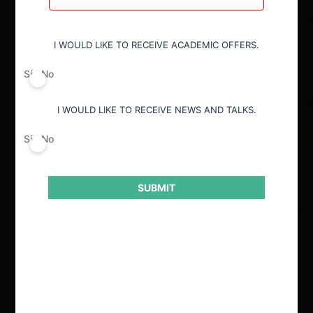
Todos
I WOULD LIKE TO RECEIVE ACADEMIC OFFERS.
Decisión alcanzada
Sí
No
Todos
I WOULD LIKE TO RECEIVE NEWS AND TALKS.
Sí
No
Conducta
Todos
SUBMIT
Autoridad
Todos
Ordenar por: