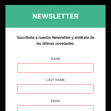
Jurisprudencia Ecuador
Jurisprudencia Argentina
NEWSLETTER
Jurisprudencia Colombia
Jurisprudencia Perú
Suscríbete a nuestro Newsletter y entérate de
las últimas novedades.
Buscar
NAME
Procedimientos
LAST NAME
Todos
EMAIL
Año de cierre