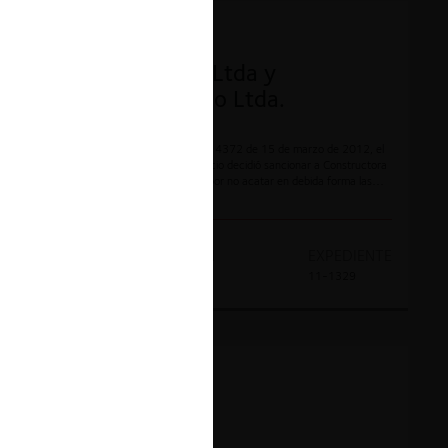
CONTENCIOSO
Constructora Inca Ltda y
Constructora Arkgo Ltda.
Mediante Resoluciones No. 14371 y 14372 de 15 de marzo de 2012, el
Superintendente de Industria y Comercio decidió sancionar a Constructora
Inca Ltda y Constructora Arkgo Ltda por no acatar en debida forma las
instrucciones y órdenes impartidas por la Superintendencia de Industria y
Comercio y obstruir la actuación administrativa que se adelantaba.
AÑO
DECISION
EXPEDIENTE
2012
Sanción
11-1329
CONTENCIOSO
Frigourabá Ltda