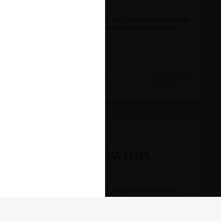
Mediante Resolución No. 37136 de 2011 la Superintendencia decidió dar
cierre de la actuación por presunto incumplimiento de instrucciones.
AÑO
DECISION
EXPEDIENTE
2011
Sanción
07-27171
CONTENCIOSO
LIGHGEN INGENIERIA LTDA
Mediante Resolución No. 5469 de 2011 la Superintendencia decidió
imponer sanción al investigado.