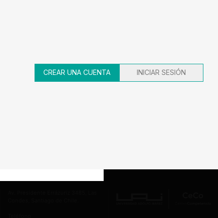
AÑO
DECISION
EXPEDIENTE
2011
Sanción
09-53621
CREAR UNA CUENTA
INICIAR SESIÓN
19
20
21
22
23
Av. Presidente Errázuriz 3485, Las
Condes, Santiago de Chile.
Teléfono