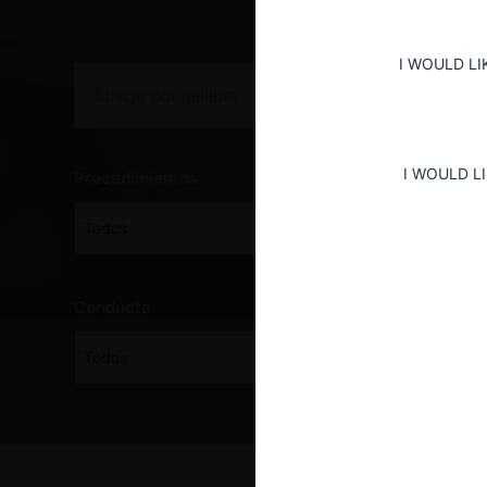
I WOULD LI
I WOULD L
Procedimientos
Todos
Conducta
Todos