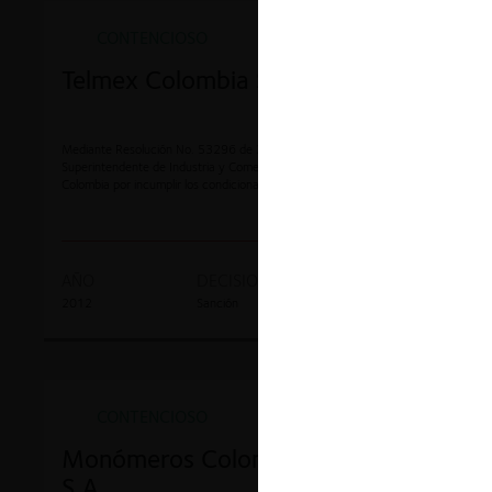
CONTENCIOSO
Telmex Colombia S.A.
Mediante Resolución No. 53296 de 3 de septiembre de 2012, el
Superintendente de Industria y Comercio decidió sancionar a Telmex
Colombia por incumplir los condicionamientos impuestos por la Comisión
Nacional de Televisión.
AÑO
DECISION
EXPEDIENTE
2012
Sanción
11-10624
CONTENCIOSO
Monómeros Colombo Venezolanos
S.A.