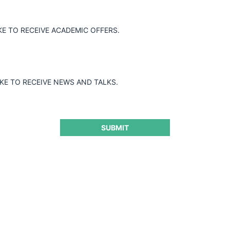
Jurisprudencia Colombia
Jurisprudenci
KE TO RECEIVE ACADEMIC OFFERS.
IKE TO RECEIVE NEWS AND TALKS.
Año de cierre
D
Todos
SUBMIT
Autoridad
O
Todos