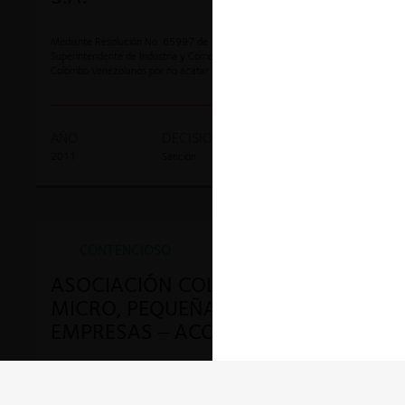
Mediante Resolución No. 65997 de 3 de noviembre de 2011, el
Superintendente de Industria y Comercio decidió sancionar a Monómeros
Colombo Venezolanos por no acatar en debida forma las instrucciones y
órdenes impartidas por la Superintendencia de Industria y Comercio y
obstruir la actuación administrativa que se adelantaba.
AÑO
DECISION
EXPEDIENTE
2011
Sanción
10-131424
CONTENCIOSO
ASOCIACIÓN COLOMBIANA DE
MICRO, PEQUEÑAS Y MEDIANAS
EMPRESAS – ACOPI
Mediante Resolución No. 26098 de 2011 la Superintendencia decidió
imponer sanción a ASOCIACIÓN COLOMBIANA DE MICRO, PEQUEÑAS Y
MEDIANAS EMPRESAS - ACOPI.