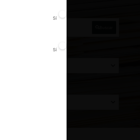
a Perú
Sí
No
Buscar
Sí
No
ecisión alcanzada
Todos
rdenar por:
Todos