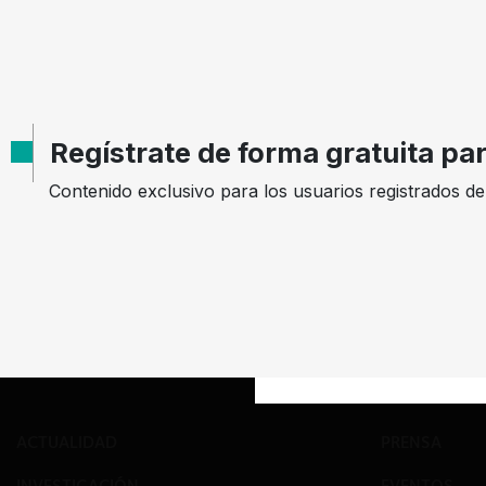
AÑO
DECISION
EXPEDIENTE
2011
Sanción
08-70443
Regístrate de forma gratuita pa
Contenido exclusivo para los usuarios registrados d
Mostrando
9
registros de
471
registros, en un total de
53
pág
ACTUALIDAD
PRENSA
INVESTIGACIÓN
EVENTOS