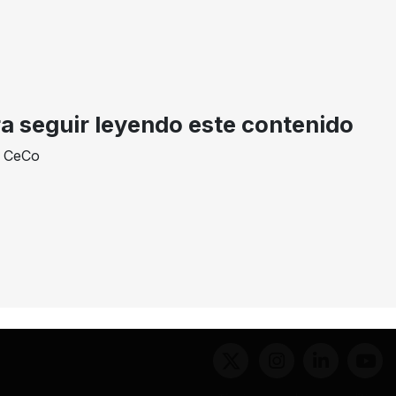
Resolución No. 33813 del 11 de diciembre de 2006.
AÑO
DECISION
EXPEDIENTE
2011
Sanción
3-110924
ra seguir leyendo este contenido
e CeCo
inas