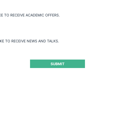
Jurisprudencia Colombia
Jurisprudenci
KE TO RECEIVE ACADEMIC OFFERS.
IKE TO RECEIVE NEWS AND TALKS.
Año de cierre
D
Todos
SUBMIT
Autoridad
O
Todos