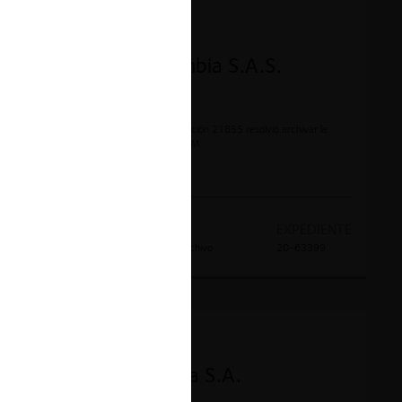
CONTENCIOSO
Farmalatam Colombia S.A.S.
El 21 de abril la SIC mediante la Resolución 21855 resolvió archivar la
investigación en favor de FARMALATAM.
AÑO
DECISION
EXPEDIENTE
2022
Absolución por archivo
20-63399.
CONTENCIOSO
Nestlé de Colombia S.A.