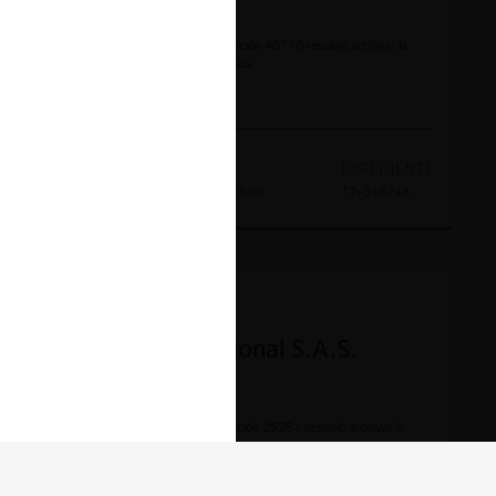
El 30 de junio la SIC Mediante la Resolución 40710 resolvió archivar la
investigación en favor de los investigados.
AÑO
DECISION
EXPEDIENTE
2021
Absolución por archivo
17-348243.
CONTENCIOSO
Radio Cadena Nacional S.A.S.
El 13 de abril la SIC Mediante la Resolución 25251 resolvió archivar la
investigación en favor de los investigados.