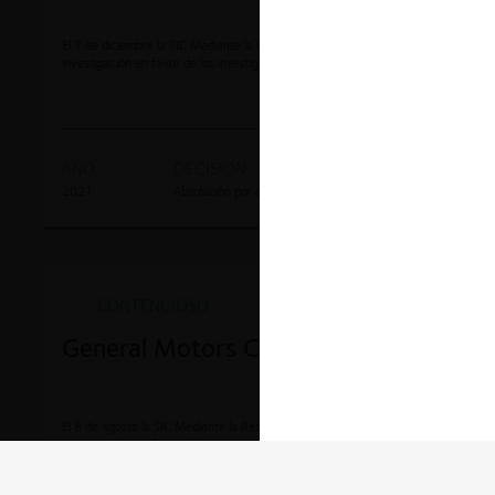
El 7 de diciembre la SIC Mediante la Resolución 79924 resolvió archivar la
investigación en favor de los investigados.
AÑO
DECISION
EXPEDIENTE
2021
Absolución por archivo
17-348253.
CONTENCIOSO
General Motors Colmotores S.A.
El 8 de agosto la SIC Mediante la Resolución 56350 resolvió archivar la
investigación en favor de los investigados.