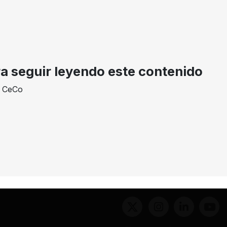
AÑO
DECISION
EXPEDIENTE
2003
Absolución por archivo
02-80764
ra seguir leyendo este contenido
e CeCo
inas