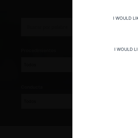
I WOULD LI
I WOULD L
Procedimientos
Todos
Conducta
Todos