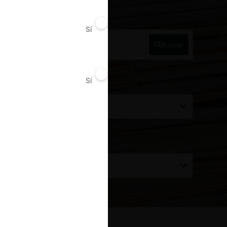
a Perú
Sí
No
Buscar
Sí
No
ecisión alcanzada
Todos
rdenar por:
Todos