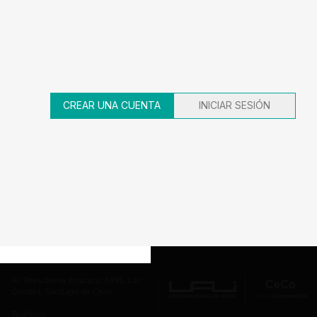
AÑO
DECISION
EXPEDIENTE
2018
Absolución por archivo
12-149315.
CREAR UNA CUENTA
INICIAR SESIÓN
42
43
44
45
46
Av. Presidente Errázuriz 3485, Las
Condes, Santiago de Chile.
Teléfono