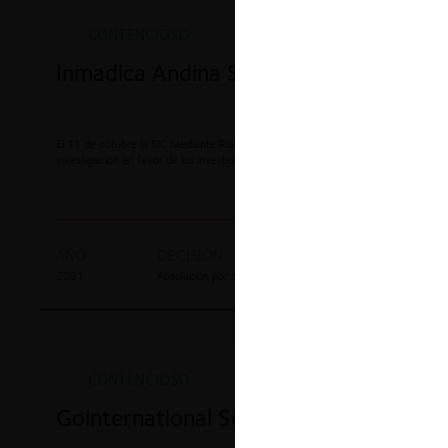
CONTENCIOSO
Inmadica Andina S.A.
El 11 de octubre la SIC Mediante Rla esolución 65851 resolvió archivar la
investigación en favor de los investigados.
AÑO
DECISION
EXPEDIENTE
2021
Absolución por archivo
20-86232.
CONTENCIOSO
Gointernational South America S.A.