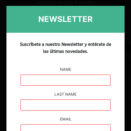
Jurisprudencia Ecuador
Jurisprudencia Argentina
NEWSLETTER
Jurisprudencia Colombia
Jurisprudencia Perú
Suscríbete a nuestro Newsletter y entérate de
las últimas novedades.
Buscar
NAME
Procedimientos
LAST NAME
Todos
EMAIL
Año de cierre