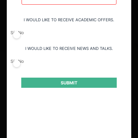
Todos
I WOULD LIKE TO RECEIVE ACADEMIC OFFERS.
Decisión alcanzada
Sí
No
Todos
I WOULD LIKE TO RECEIVE NEWS AND TALKS.
Sí
No
Conducta
Todos
SUBMIT
Autoridad
Todos
Ordenar por: