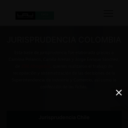
JURISPRUDENCIA COLOMBIA
Esta base de jurisprudencia fue elaborada gracias a
Carolina Polanco, Camila Arenas y Jorge Enrique Sánchez,
de
JSM Abogados
, quienes realizaron el trabajo de
recopilación y sistematización de las decisiones de la
Superintendencia de Industria y Comercio, así como la
confección de las fichas.
Jurisprudencia Chile