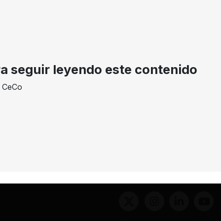
AÑO
DECISION
EXPEDIENTE
2005
Garantías
3-110924 y 3-110932
ra seguir leyendo este contenido
e CeCo
inas