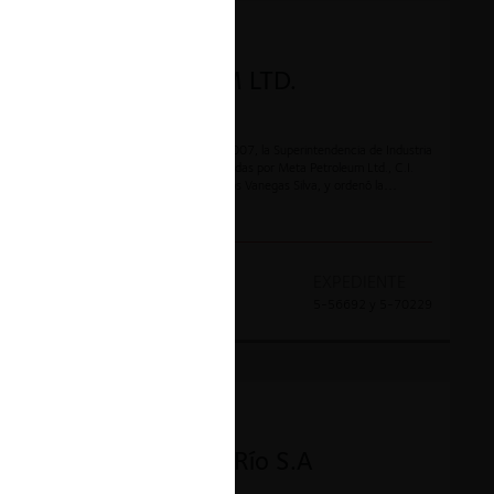
CONTENCIOSO
META PETROLEUM LTD.
Mediante Resolución No. 00677 de 2007, la Superintendencia de Industria
y Comercio aceptó las garantías ofrecidas por Meta Petroleum Ltd., C.I.
Vanoil Ltda., José Luis Acevedo y Carlos Vanegas Silva, y ordenó la
terminación anticipada de la investigación.
AÑO
DECISION
EXPEDIENTE
2007
Garantías
5-56692 y 5-70229
CONTENCIOSO
Cementos Paz del Río S.A