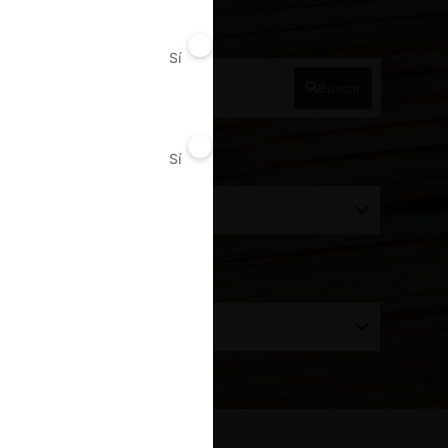
a Perú
Sí
No
Buscar
Sí
No
ecisión alcanzada
Todos
rdenar por:
Todos