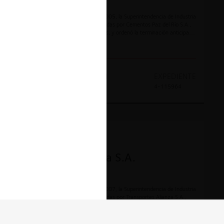
Mediante Resolución No. 34804 de 2005, la Superintendencia de Industria
y Comercio aceptó las garantías ofrecidas por Cementos Paz del Río S.A.,
otras cementeras y sus representantes, y ordenó la terminación anticipada
de la investigación.
AÑO
DECISION
EXPEDIENTE
2005
Garantías
4-115964
CONTENCIOSO
Transportes Alianza S.A.
Mediante Resolución No. 20337 de 2007, la Superintendencia de Industria
y Comercio aceptó las garantías ofrecidas por Transportes Alianza S.A.,
otras empresas de transporte y sus representantes, y ordenó la
terminación anticipada de la investigación.