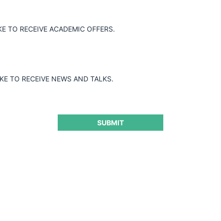
Jurisprudencia Colombia
Jurisprudenci
KE TO RECEIVE ACADEMIC OFFERS.
IKE TO RECEIVE NEWS AND TALKS.
Año de cierre
D
Todos
SUBMIT
Autoridad
O
Todos