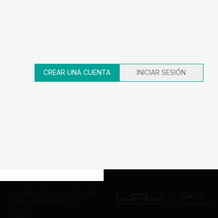
AÑO
DECISION
EXPEDIENTE
2007
Garantías
3-002787
CREAR UNA CUENTA
INICIAR SESIÓN
47
48
49
50
51
Av. Presidente Errázuriz 3485, Las
Condes, Santiago de Chile.
Teléfono