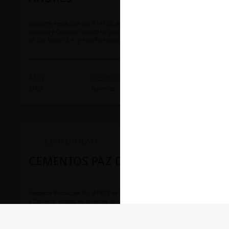
Mediante Resolución No. 014106 de 2007, la Superintendencia de
Industria y Comercio aceptó las garantías ofrecidas por Sociedad Portuaria
de San Andrés S.A. y Rodolfo Antonio Gallardo Hooker, y ordenó la
terminación anticipada de la investigación.
AÑO
DECISION
EXPEDIENTE
2005
Garantías
5-43150
CONTENCIOSO
CEMENTOS PAZ DEL RÍO S.A
Mediante Resolución No. 34805 de 2005, la Superintendencia de Industria
y Comercio aceptó las garantías ofrecidas por Cementos Paz del Río S.A.,
Holcim (Colombia) S.A. y sus representantes, y ordenó la terminación
anticipada de la investigación.