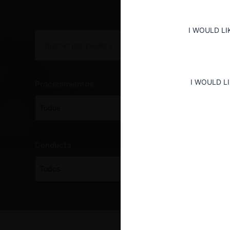
I WOULD LI
I WOULD L
Procedimientos
Todos
Conducta
Todos