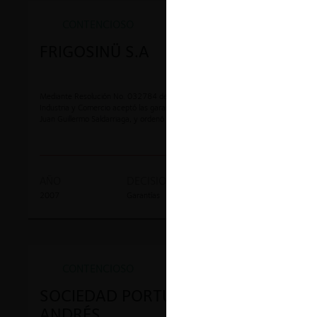
CONTENCIOSO
FRIGOSINÜ S.A
Mediante Resolución No. 032784 de 2007, la Superintendencia de
Industria y Comercio aceptó las garantías ofrecidas por FRIGOSINÜ S.A. y
Juan Guillermo Saldarriaga, y ordenó la terminación anticipada de la
investigación.
AÑO
DECISION
EXPEDIENTE
2007
Garantías
7-005879
CONTENCIOSO
SOCIEDAD PORTUARIA DE SAN
ANDRÉS