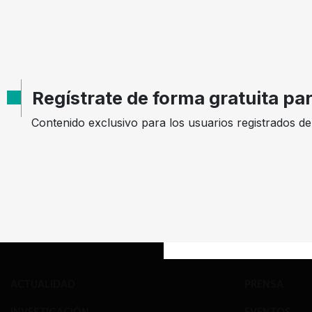
AÑO
DECISION
EXPEDIENTE
2005
Garantías
4/1/2346
Regístrate de forma gratuita pa
Contenido exclusivo para los usuarios registrados d
Mostrando
9
registros de
471
registros, en un total de
53
pág
ACTUALIDAD
PRENSA
INVESTIGACIÓN
EVENTOS