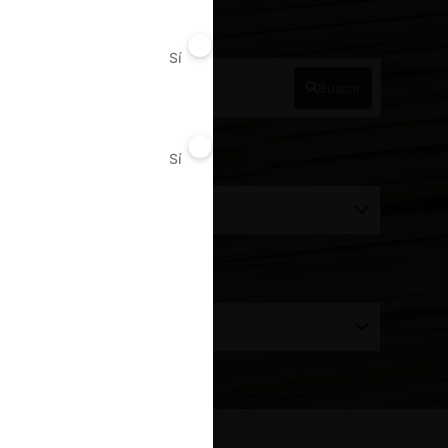
a Perú
Sí
No
Buscar
Sí
No
ecisión alcanzada
Todos
rdenar por:
Todos