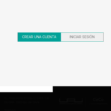
AÑO
DECISION
EXPEDIENTE
2004
Absolución por archivo
03-87471
CREAR UNA CUENTA
INICIAR SESIÓN
40
41
42
43
44
Av. Presidente Errázuriz 3485, Las
Condes, Santiago de Chile.
Teléfono