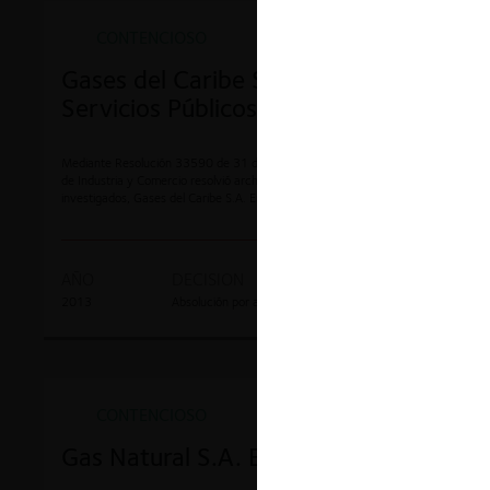
CONTENCIOSO
Gases del Caribe S.A. Empresa de
Servicios Públicos
Mediante Resolución 33590 de 31 de mayo de 2016 la Superintendencia
de Industria y Comercio resolvió archivar la investigación en favor de los
investigados, Gases del Caribe S.A. Empresa de Servicios Públicos, y Ramón
Dávila Martínez.
AÑO
DECISION
EXPEDIENTE
2013
Absolución por archivo
12-94851
CONTENCIOSO
Gas Natural S.A. E.S.P.