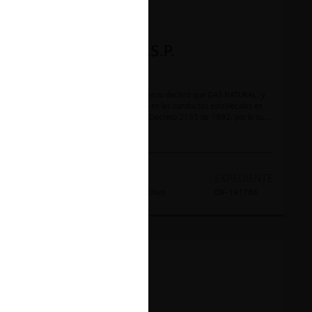
CONTENCIOSO
Gas Natural S.A. E.S.P.
El Superintendente de Industria y Comercio declaró que GAS NATURAL, y
su Representante Legal, no incurrieron en las conductas establecidas en
los numerales 2 y 6 del artículo 50 del Decreto 2153 de 1992, por lo que
ordenó el archivo y terminación de la actuación administrativa.
AÑO
DECISION
EXPEDIENTE
2011
Absolución por archivo
09-141786
CONTENCIOSO
Bavaria