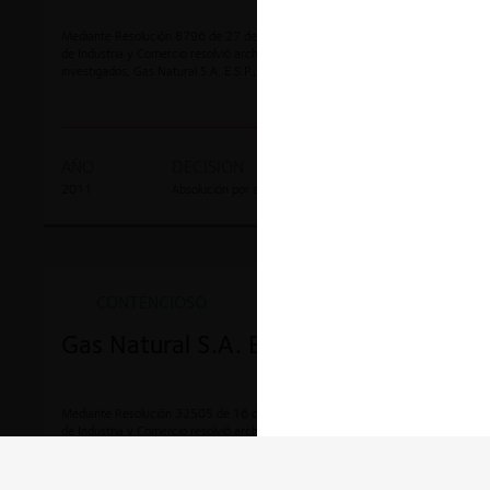
Mediante Resolución 8796 de 27 de febrero de 2012 la Superintendencia
de Industria y Comercio resolvió archivar la investigación en favor de los
investigados, Gas Natural S.A. E.S.P., y María Eugenia Coronado Orjuela.
AÑO
DECISION
EXPEDIENTE
2011
Absolución por archivo
05-111448
CONTENCIOSO
Gas Natural S.A. E.S.P.
Mediante Resolución 32505 de 16 de junio de 2011 la Superintendencia
de Industria y Comercio resolvió archivar la investigación en favor de los
investigados, Gas Natural S.A. E.S.P., José María Almacellas González.