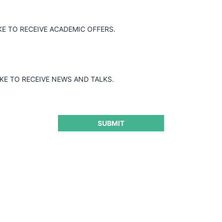
Jurisprudencia Colombia
Jurisprudenci
KE TO RECEIVE ACADEMIC OFFERS.
IKE TO RECEIVE NEWS AND TALKS.
Año de cierre
D
Todos
SUBMIT
Autoridad
O
Todos