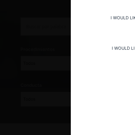
I WOULD LI
I WOULD L
Procedimientos
Todos
Conducta
Todos