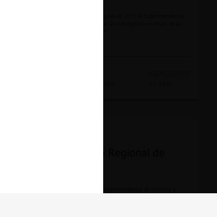
Mediante Resolución 33361 de 22 de junio de 2011 la Superintendencia
de Industria y Comercio resolvió archivar la investigación en favor de los
investigados, Bavaria S.A., y Karl Lippert.
AÑO
DECISION
EXPEDIENTE
2010
Absolución por archivo
07-2435
CONTENCIOSO
Sociedad Portuaria Regional de
Cartagena S.A.
Mediante Resolución 40982 2010 la Superintendencia de Industria y
Comercio resolvió archivar la investigación en favor de los investigados,
Sociedad Portuaria Regional de Cartagena S.A., y Alfonso Salas Trujillo.