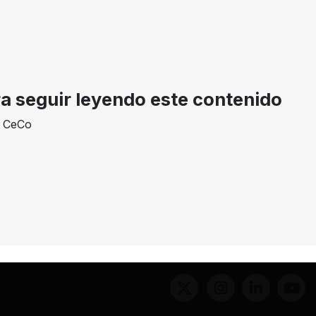
AÑO
DECISION
EXPEDIENTE
2004
Absolución por archivo
05-72423
ra seguir leyendo este contenido
e CeCo
inas