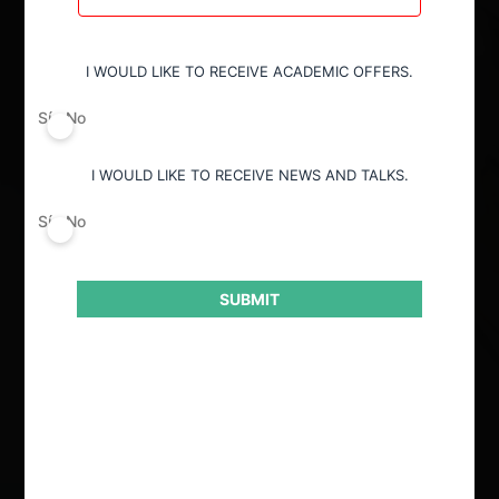
Todos
I WOULD LIKE TO RECEIVE ACADEMIC OFFERS.
Decisión alcanzada
Sí
No
Todos
I WOULD LIKE TO RECEIVE NEWS AND TALKS.
Sí
No
Conducta
Todos
SUBMIT
Autoridad
Todos
Ordenar por: