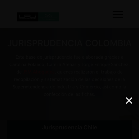
JURISPRUDENCIA COLOMBIA
Esta base de jurisprudencia fue elaborada gracias a
Carolina Polanco, Camila Arenas y Jorge Enrique Sánchez,
de
JSM Abogados
, quienes realizaron el trabajo de
recopilación y sistematización de las decisiones de la
Superintendencia de Industria y Comercio, así como la
confección de las fichas.
Jurisprudencia Chile