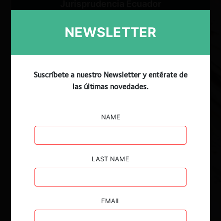
Jurisprudencia Ecuador
Jurisprudencia Argentina
NEWSLETTER
Jurisprudencia Colombia
Jurisprudencia Perú
Suscríbete a nuestro Newsletter y entérate de
las últimas novedades.
Buscar
NAME
Procedimientos
LAST NAME
Todos
EMAIL
Año de cierre