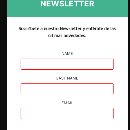
NEWSLETTER
ESP
ENG
Suscríbete a nuestro Newsletter y entérate de las
últimas novedades.
Claves:
NAME
El Senado estadounidense ratificó el
nombre propuesto por la administración
de Joe Biden para liderar la División
Antimonopolios del Departamento de
LAST NAME
Justicia estadounidense (DoJ).
Jonathan Kanter, quien ha trabajado por
más de veinte años en la asesoría legal y
EMAIL
en litigios de libre competencia, es un
reconocido crítico de Google y de las
gigantes tecnológicas.