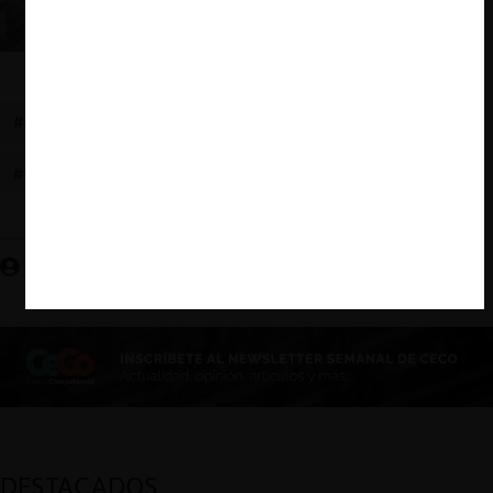
¿Cómo revivir la política de competencia en
EE.UU.?
#LINA KHAN
#JONATHAN KANTER
#DOJ
#FTC
#EE.UU.
#BIENESTAR DEL CONSUMIDOR
Julio Tapia O.
DESTACADOS