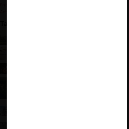
Errors and the Diminution of the FTC”. Remarks for the ABA
Antitrust Law Section’s 2021, Fall Forum
.
También te puede interesar:
Déjà vu: La Orden Ejecutiva de Biden y la
influencia neo-brandeisiana
El perfil del asesor de Biden en competencia y
tecnología: pistas de lo que se viene
Los anhelos del ex líder del DOJ: alterar carga de la
prueba y órgano híbrido para plataformas digitales
Nuevos vientos en libre competencia
Reseña del libro "Antitrust: Taking on Monopoly
Power from the Gilded Age to the Digital Age" de
Amy Klobuchar