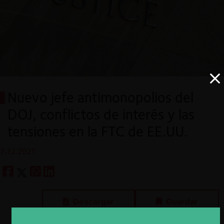
Nuevo jefe antimonopolios del
DOJ, conflictos de interés y las
tensiones en la FTC de EE.UU.
7.12.2021
Descargar
Guardar