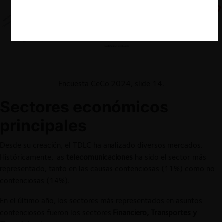
Encuesta CeCo 2024, slide 14.
Sectores económicos
principales
Desde su creación, el TDLC ha analizado diversos mercados.
Históricamente, las
telecomunicaciones
ha sido el sector más
representado, tanto en las causas contenciosas (11%) como no
contenciosas (14%).
En el último año, los sectores más representados en asuntos
contenciosos fueron los sectores
Financiero, Transportes y