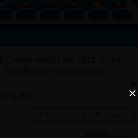
Cuenta Pública del TDLC 2024:
Estadísticas institucionales
15.05.2024
CeCo Chile
7 minutos
Descargar
Guardar
ESP
ENG