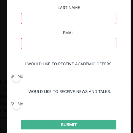
representadas (22% cada una).
LAST NAME
En el marco de la conmemoración de los
20 años de la institución, el Presidente
del TDLC, Nicolas Rojas, reflexionó sobre
la historia del tribunal y los desafíos que
EMAIL
suponen la creciente complejidad y
volumen de los casos enfrentados.
I WOULD LIKE TO RECEIVE ACADEMIC OFFERS.
Sí
No
El pasado 13 de mayo, el Presidente del
Tribunal de Defensa de la
Libre Competencia (TDLC)
, Nicolás Rojas (abogado U. de Chile),
I WOULD LIKE TO RECEIVE NEWS AND TALKS.
rindió su segunda
cuenta pública
. El evento se llevó a cabo en la
Facultad de Derecho de la Pontificia Universidad Católica. Tal
Sí
No
como en los años anteriores (
2023
,
2022
y
2021
), en esta nota
destacamos algunos de los puntos relevantes de la cuenta.
SUBMIT
El TDLC es un órgano jurisdiccional especial e independiente,