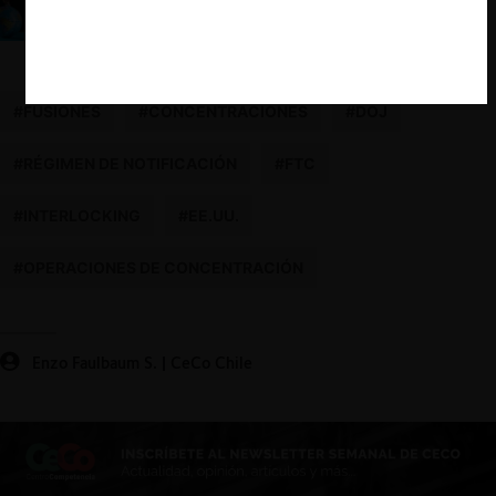
Sobre la necesidad de contar con un control de la
Inversión Extranjera Directa
#FUSIONES
#CONCENTRACIONES
#DOJ
#RÉGIMEN DE NOTIFICACIÓN
#FTC
#INTERLOCKING
#EE.UU.
#OPERACIONES DE CONCENTRACIÓN
Enzo Faulbaum S. | CeCo Chile