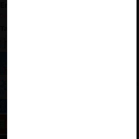
Enlaces relacionados:
Documento de la FTC (en inglés)
También te puede interesar:
(Más) Consecuencias de las fusiones: Mercado
laboral y provisión de calidad
Especial ABA 2023: Killer acquisitions
Inglaterra: fusiones en hospitales e impacto en la
calidad
La Comisión Europea simplifica su proceso de
revisión de operaciones de concentración
OCDE: La relación entre la inversión extranjera y
las fusiones