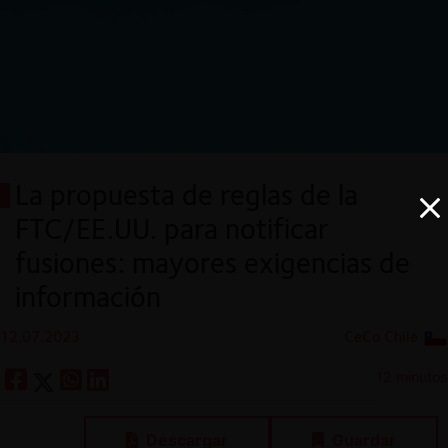
La propuesta de reglas de la
FTC/EE.UU. para notificar
fusiones: mayores exigencias de
información
12.07.2023
CeCo Chile
12 minutos
Descargar
Guardar