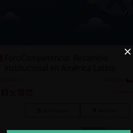
ForoCompetencia: Recambio
institucional en América Latina
7.06.2023
CeCo Chile
13 minutos
Descargar
Guardar
ESP
ENG