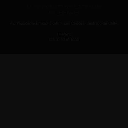
Términos y condiciones y políticas de privacidad
Políticas de Cookies
Av. Presidente Errázuriz 3485, Las Condes, Santiago de Chile.
Teléfono
(56 2) 2331 1000