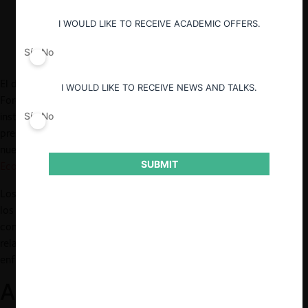
I WOULD LIKE TO RECEIVE ACADEMIC OFFERS.
Sí
No
El día 18 de mayo tuvo lugar otro
desayuno virtual
de
I WOULD LIKE TO RECEIVE NEWS AND TALKS.
ForoCompetencia, en que se trató el tema del recambio
institucional en América Latina. El desayuno contó con la
Sí
No
presencia del ex Fiscal Nacional Económico, Ricardo Riesco, y la
nueva presidenta de la
Comisión Federal de Competencia
SUBMIT
Económica
(COFECE), Andrea Marván.
Los expositores abordaron una serie de temas relevantes, entre
los que destacan la coordinación entre las agencias de
competencia de América Latina, los roles que desempeñan, la
relación con los medios de comunicación y desafíos actuales que
enfrentan.
Asumir el liderazgo de una