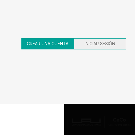
CREAR UNA CUENTA
INICIAR SESIÓN
29
30
31
32
33
Av. Presidente Errázuriz 3485, Las
Condes, Santiago de Chile.
Teléfono