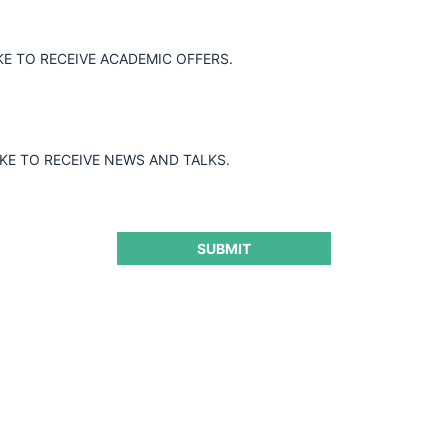
KE TO RECEIVE ACADEMIC OFFERS.
Año
A
Todos
IKE TO RECEIVE NEWS AND TALKS.
Remedios y sanciones
O
SUBMIT
Todos
CONCENTRACIONES