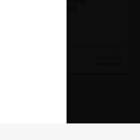
Jurisprudencia Colombia
Contencioso [Prueba]
AÑO
RESULTADO
EXPEDIENTE
2016
Sanción
No.26726-2016