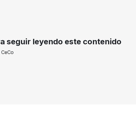
considerar que la concentración no supondrá una afectación a la
competencia en los mercados.
AÑO
RESULTADO
EXPEDIENTE
2013
Aprobación incondicional
SCPM-CRPI-008-2013
ra seguir leyendo este contenido
e CeCo
inas
Términos y condiciones y políticas