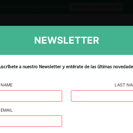
QUIPO
CONTACTO
PUBLICA CON NOSOTROS
SUSCRÍBETE AL NEWSLETTER
NEWSLETTER
Libros
Opinión
Podcast
uscríbete a nuestro Newsletter y entérate de las últimas novedade
JURISPRUDENCIA ECUADOR
NAME
LAST N
e
Jurisprudencia Colombia
EMAIL
Jurisprudencia Ecuador
Jurisprudencia