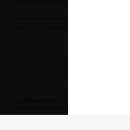
Total Produce PLC / DFC Holdings
La CRPI aprobó de manera incondicional la notificación obligatoria de
concentración que implica la adquisición de DFC Holdings por parte de Total
Produce PLC, luego de determinar que la operación no crea, modifica o
refuerza el poder de mercado.
AÑO
RESULTADO
EXPEDIENTE
2018
Aprobación incondicional
SCPM-CRPI-0033-2018
CONCENTRACIONES
Jurisprudencia Colombia
Concentraciones [Prueba]
La CRPI aprobó sin imponer condición alguna, la concentración económica
respecto a la cual AB Electrolux adquirirá al operador económico GENERAL