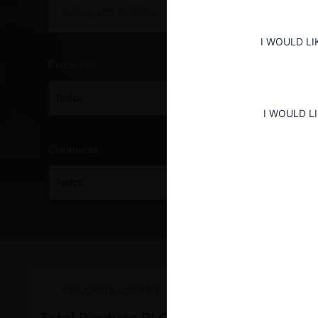
I WOULD LI
Procesos
Todos
I WOULD L
Conducta
Todos
CONCENTRACIONES