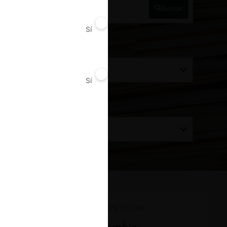
Buscar
Sí
No
utoridad
Todos
Sí
No
rdenar por:
Del más reciente al más antiguo
CONDUCTAS ANTICOMPETITIVAS