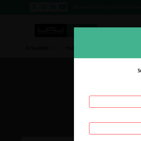
PRENSA
EVENTOS
GALERÍA
NOSOTROS
E
Actualidad
Investigación
Diálogo
S
Jurisprudencia Chil