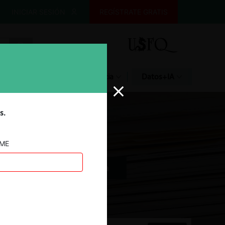
INICIAR SESIÓN
REGÍSTRATE GRATIS
Glosario
Jurisprudencia
Datos+IA
s.
AME
Jurisprudencia Argentina
 Perú